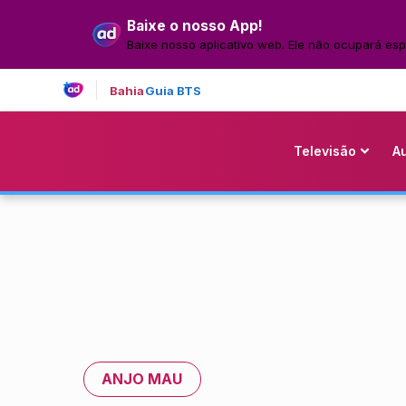
Baixe o nosso App!
Baixe nosso aplicativo web. Ele não ocupará esp
Bahia
Guia BTS
Televisão
A
ANJO MAU