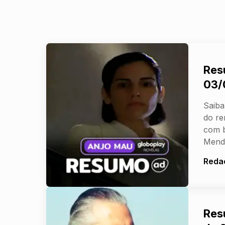
Res
03/
Saiba
do re
com b
Mend
Reda
Res