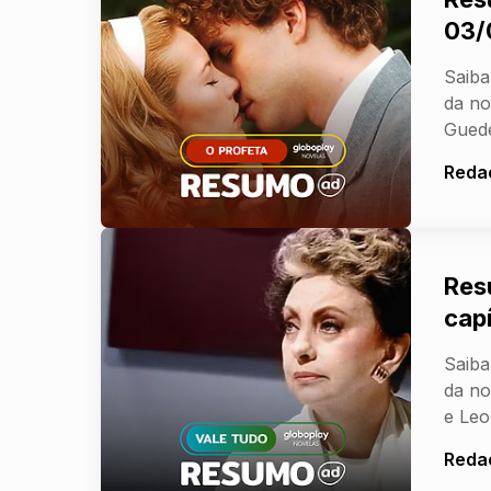
03/
Saiba
da no
Guede
Reda
Res
cap
Saiba
da no
e Leo
Reda