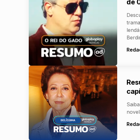
de 
Descu
trama
lendá
Berdi
Reda
Res
cap
Saiba
novel
Reda