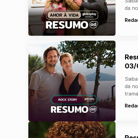
Saiba
da no
Reda
Res
03/
Saiba
da no
trama
Reda
Res