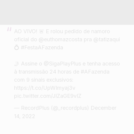
AO VIVO! 🚨 E rolou pedido de namoro
oficial do
@euthomazcosta
pra
@tatizaqui
💍
#FestaAFazenda
🤳 Assine o
@SigaPlayPlus
e tenha acesso
à transmissão 24 horas de
#AFazenda
com 9 sinais exclusivos:
https://t.co/UpWImyaj3v
pic.twitter.com/JIZaGE9vIZ
— RecordPlus (@_recordplus)
December
14, 2022