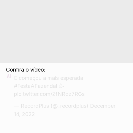
Confira o vídeo:
E começou a mais esperada
#FestaAFazenda
! 🥳
pic.twitter.com/ZfNRqz7RGs
— RecordPlus (@_recordplus)
December
14, 2022