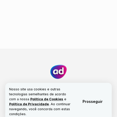
Nosso site usa cookies e outras
tecnologias semelhantes de acordo
com a nossa
Política de Cookies
e
Fale conosco
Nossa história
Propriedade
Prosseguir
Política de Privacidade
. Ao continuar
Política de Cookies
navegando, você concorda com estas
condições.
© Copyright 2017-2026 | Portal Alta Definição