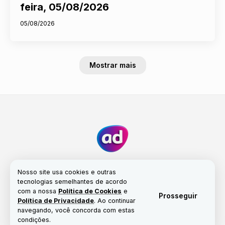
feira, 05/08/2026
05/08/2026
Mostrar mais
Nosso site usa cookies e outras
tecnologias semelhantes de acordo
com a nossa
Política de Cookies
e
Fale conosco
Nossa história
Propriedade
Prosseguir
Política de Privacidade
. Ao continuar
Política de Cookies
navegando, você concorda com estas
condições.
© Copyright 2017-2026 | Portal Alta Definição