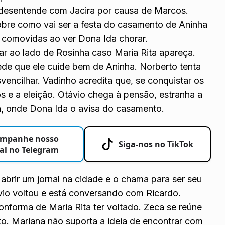
e desentende com Jacira por causa de Marcos.
obre como vai ser a festa do casamento de Aninha
m comovidas ao ver Dona Ida chorar.
ar ao lado de Rosinha caso Maria Rita apareça.
ede que ele cuide bem de Aninha. Norberto tenta
encilhar. Vadinho acredita que, se conquistar os
s e a eleição. Otávio chega à pensão, estranha a
a, onde Dona Ida o avisa do casamento.
mpanhe nosso
Siga-nos no TikTok
al no Telegram
 abrir um jornal na cidade e o chama para ser seu
ávio voltou e está conversando com Ricardo.
nforma de Maria Rita ter voltado. Zeca se reúne
o. Mariana não suporta a ideia de encontrar com