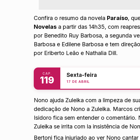
Confira o resumo da novela
Paraíso
, qu
Novelas
a partir das 14h35, com reapre
por Benedito Ruy Barbosa, a segunda ver
Barbosa e Edilene Barbosa e tem direçã
por Eriberto Leão e Nathalia Dill.
CAP.
Sexta-feira
119
17 DE ABRIL
Nono ajuda Zuleika com a limpeza de sua
dedicação de Nono a Zuleika. Marcos cri
Isidoro fica sem entender o comentário.
Zuleika se irrita com la insistência de N
Bertoni fica injuriado ao ver Nono canta