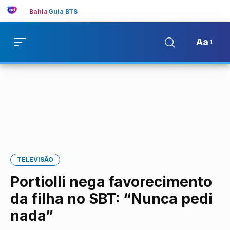
Bahia
Guia BTS
Aa
TELEVISÃO
Portiolli nega favorecimento
da filha no SBT: “Nunca pedi
nada”