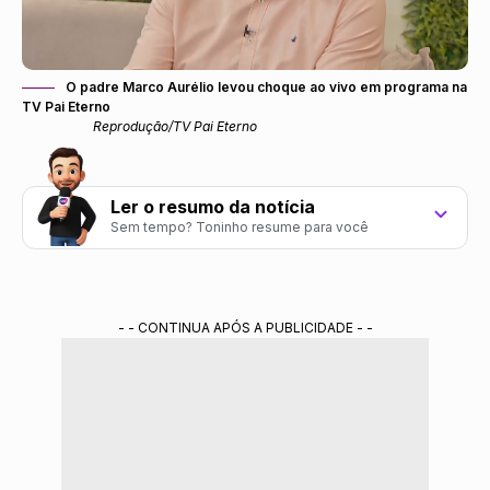
O padre Marco Aurélio levou choque ao vivo em programa na
TV Pai Eterno
Reprodução/TV Pai Eterno
Ler o resumo da notícia
Sem tempo? Toninho resume para você
Padre Marco Aurélio levou um choque ao
cumprimentar a apresentadora Keissi Seabra durante
programa ao vivo.
- - CONTINUA APÓS A PUBLICIDADE - -
Os dois reagiram com bom humor e brincaram sobre
a situação durante a transmissão.
O sacerdote afirmou que o choque foi forte e disse
que já imaginava que a cena viraria meme.
Resumo gerado por ferramenta de IA do Gemini treinada pela redação do Portal
Alta Definição.