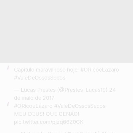
Capítulo maravilhoso hoje!
#ORicoeLazaro
#ValeDeOssosSecos
— Lucas Prestes (@Prestes_Lucas19)
24
de maio de 2017
#ORicoeLázaro
#ValeDeOssosSecos
MEU DEUS! QUE CENÃO!
pic.twitter.com/pjzq66Z0GK