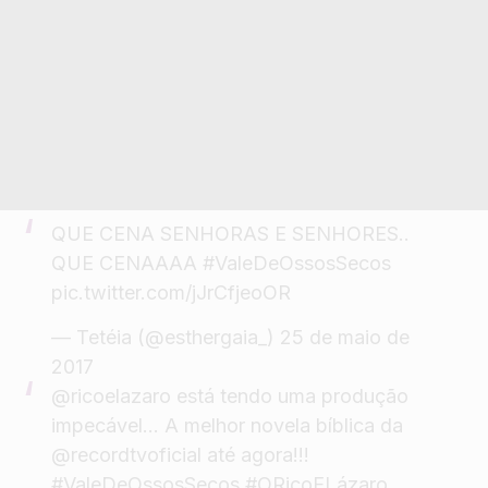
QUE CENA SENHORAS E SENHORES..
QUE CENAAAA
#ValeDeOssosSecos
pic.twitter.com/jJrCfjeoOR
— Tetéia (@esthergaia_)
25 de maio de
2017
@ricoelazaro
está tendo uma produção
impecável… A melhor novela bíblica da
@recordtvoficial
até agora!!!
#ValeDeOssosSecos
#ORicoELázaro