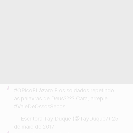
#ORicoELázaro
E os soldados repetindo
as palavras de Deus???? Cara, arrepiei
#ValeDeOssosSecos
— Escritora Tay Duque (@TayDuque7)
25
de maio de 2017