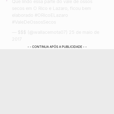
Que lindo essa parte do vale de ossos
secos em O Rico e Lazaro, ficou bem
elaborado
#ORicoELazaro
#ValeDeOssosSecos
— $$$ (@wallacemota07)
25 de maio de
2017
- - CONTINUA APÓS A PUBLICIDADE - -