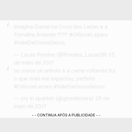
Imagina Daniel na Cova dos Leões e a
Fornalha Ardente ????
#ORicoeLazaro
#ValeDeOssosSecos
— Lucas Prestes (@Prestes_Lucas19)
25
de maio de 2017
os ossos se unindo e a carne voltando foi
o que mais me impactou, perfeito
#ORicoeLazaro
#ValeDeOssosSecos
— cry in spanish (@grundiezera)
25 de
maio de 2017
- - CONTINUA APÓS A PUBLICIDADE - -