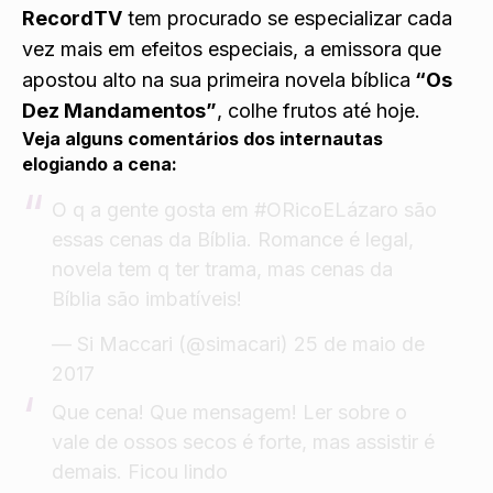
RecordTV
tem procurado se especializar cada
vez mais em efeitos especiais, a emissora que
apostou alto na sua primeira novela bíblica
“Os
Dez Mandamentos”
, colhe frutos até hoje.
Veja alguns comentários dos internautas
elogiando a cena:
O q a gente gosta em
#ORicoELázaro
são
essas cenas da Bíblia. Romance é legal,
novela tem q ter trama, mas cenas da
Bíblia são imbatíveis!
— Si Maccari (@simacari)
25 de maio de
2017
Que cena! Que mensagem! Ler sobre o
vale de ossos secos é forte, mas assistir é
demais. Ficou lindo