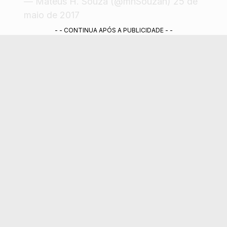
— Mateus H. Souza (@mhSouzah)
25 de
maio de 2017
- - CONTINUA APÓS A PUBLICIDADE - -