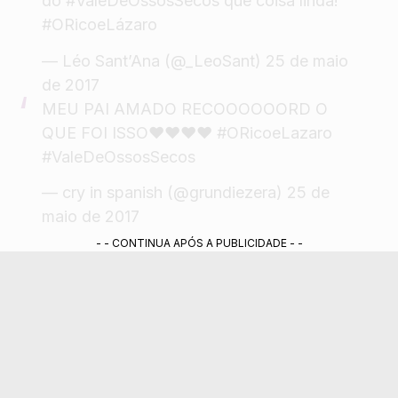
do
#ValeDeOssosSecos
que coisa linda!
#ORicoeLázaro
— Léo Sant’Ana (@_LeoSant)
25 de maio
de 2017
MEU PAI AMADO RECOOOOOORD O
QUE FOI ISSO❤❤❤❤
#ORicoeLazaro
#ValeDeOssosSecos
— cry in spanish (@grundiezera)
25 de
maio de 2017
- - CONTINUA APÓS A PUBLICIDADE - -