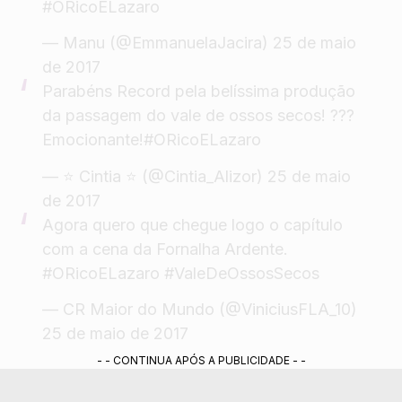
#ORicoELazaro
— Manu (@EmmanuelaJacira)
25 de maio
de 2017
Parabéns Record pela belíssima produção
da passagem do vale de ossos secos! ???
Emocionante!
#ORicoELazaro
— ⭐ Cintia ⭐ (@Cintia_Alizor)
25 de maio
de 2017
Agora quero que chegue logo o capítulo
com a cena da Fornalha Ardente.
#ORicoELazaro
#ValeDeOssosSecos
— CR Maior do Mundo (@ViniciusFLA_10)
25 de maio de 2017
- - CONTINUA APÓS A PUBLICIDADE - -