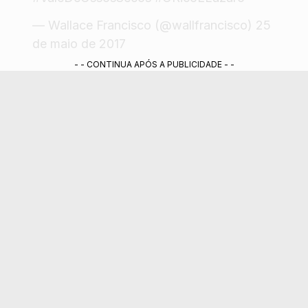
— Wallace Francisco (@wallfrancisco)
25
de maio de 2017
- - CONTINUA APÓS A PUBLICIDADE - -