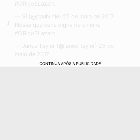
#ORicoELazaro
— Vi (@paulvinie)
25 de maio de 2017
Nossa que cena digna de cinema
#ORicoELazaro
— Janes Taylor (@janes_taylor)
25 de
maio de 2017
- - CONTINUA APÓS A PUBLICIDADE - -