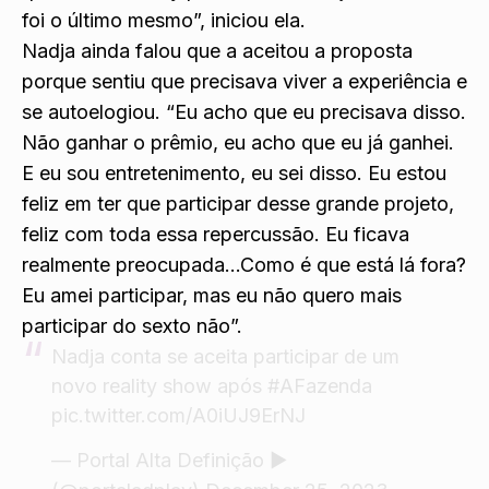
foi o último mesmo”, iniciou ela.
Nadja ainda falou que a aceitou a proposta
porque sentiu que precisava viver a experiência e
se autoelogiou. “Eu acho que eu precisava disso.
Não ganhar o prêmio, eu acho que eu já ganhei.
E eu sou entretenimento, eu sei disso. Eu estou
feliz em ter que participar desse grande projeto,
feliz com toda essa repercussão. Eu ficava
realmente preocupada…Como é que está lá fora?
Eu amei participar, mas eu não quero mais
participar do sexto não”.
Nadja conta se aceita participar de um
novo reality show após
#AFazenda
pic.twitter.com/A0iUJ9ErNJ
— Portal Alta Definição ▶️