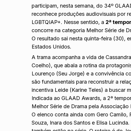
participam, nesta semana, do 34º GLAA
reconhece produções audiovisuais por re
LGBTQIAP+. Nesse sentido, a
2ª tempor
concorre na categoria Melhor Série de D
O resultado sai nesta quinta-feira (30),
Estados Unidos.
A trama acompanha a vida de Cassandra 
Coelho), que abala a rotina da protagoni
Lourenço (Seu Jorge) e a convivência c
são fundamentais para reconstruir a rela
incentiva Leide (Karine Teles) a buscar 
Indicada ao GLAAD Awards, a 2ª tempo
Melhor Série de Drama pela Associação P
O elenco conta ainda com Gero Camilo, P
Souza, Inara dos Santos e Elisa Lucinda
também estão na série. O roteiro é de Jo