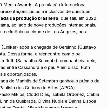
D Media Awards. A premiação internacional
presentações justas e inclusivas de questões
ada da produção brasileira
, que saiu em 2022,
rama, ao lado de nove produções internacionais.
 em cerimônia na cidade de Los Angeles, nos
(Liniker) após a chegada de Gersinho (Gustavo
sta. Dessa forma, o reencontro com o pai
om Ruth (Samantha Schmütz), companheira dele,
ção entre Cassandra e o pai. Além disso, Ruth
mais oportunidades.
rada de Manhãs de Setembro ganhou o prêmio de
aulista dos Críticos de Artes (APCA).
aulo Miklos, Clodd Dias, Isabela Ordoñez, Clebia
. Linn da Quebrada, Divina Nubia e Danna Lisboa
sefina Trotta, Alice Marcone e Marcelo