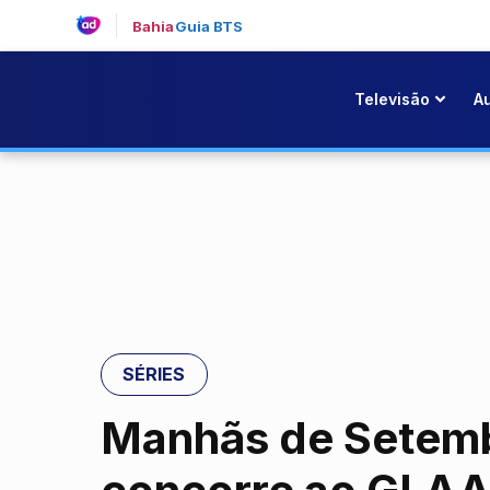
Bahia
Guia BTS
Televisão
A
SÉRIES
Manhãs de Setemb