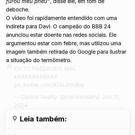
furou meu pneu”
, disse ele, em tom de
deboche.
O vídeo foi rapidamente entendido com uma
indireta para Davi. O campeão do BBB 24
anunciou estar doente nas redes sociais
. Ele
argumentou estar com febre, mas utilizou uma
imagem também retirada do Google para ilustrar
a situação do termômetro.
EU TÔ PASSANDO MAL
KKKKKKKKKKKK
pic.twitter.com/474LVfhdbp
— Central Reality (@centralreality)
July 17,
2024
Leia também: