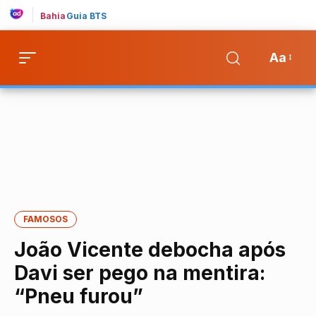
Bahia
Guia BTS
Aa
FAMOSOS
João Vicente debocha após
Davi ser pego na mentira:
“Pneu furou”