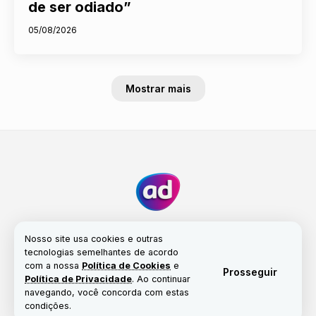
de ser odiado”
05/08/2026
Mostrar mais
Nosso site usa cookies e outras
tecnologias semelhantes de acordo
com a nossa
Política de Cookies
e
Fale conosco
Nossa história
Propriedade
Prosseguir
Política de Privacidade
. Ao continuar
Política de Cookies
navegando, você concorda com estas
condições.
© Copyright 2017-2026 | Portal Alta Definição