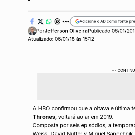
Adicione o AD como fonte pre
Por
Jefferson Oliveira
Publicado 06/01/20
Atualizado: 06/01/18 às 15:12
- - CONTINU
A HBO confirmou que a oitava e última 
Thrones,
voltará ao ar em 2019.
Composta por seis episódios, a temporad
Weiss, David Nutter y Miguel Sapochnik.