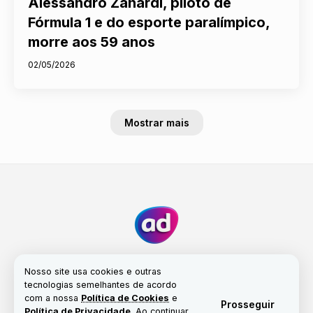
Alessandro Zanardi, piloto de
Fórmula 1 e do esporte paralímpico,
morre aos 59 anos
02/05/2026
Mostrar mais
Nosso site usa cookies e outras
tecnologias semelhantes de acordo
com a nossa
Política de Cookies
e
Fale conosco
Nossa história
Propriedade
Prosseguir
Política de Privacidade
. Ao continuar