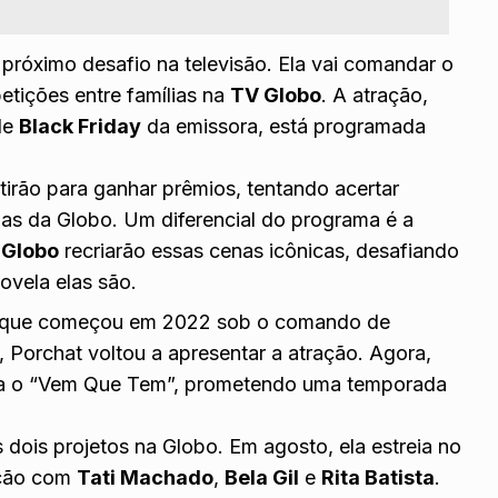
próximo desafio na televisão. Ela vai comandar o
tições entre famílias na
TV Globo
. A atração,
de
Black Friday
da emissora, está programada
irão para ganhar prêmios, tentando acertar
as da Globo. Um diferencial do programa é a
 Globo
recriarão essas cenas icônicas, desafiando
novela elas são.
, que começou em 2022 sob o comando de
 Porchat voltou a apresentar a atração. Agora,
para o “Vem Que Tem”, prometendo uma temporada
dois projetos na Globo. Em agosto, ela estreia no
ação com
Tati Machado
,
Bela Gil
e
Rita Batista
.