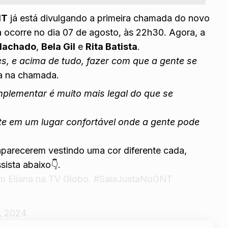
NT
já está divulgando a primeira chamada do novo
a ocorre no dia 07 de agosto, às 22h30. Agora, a
Machado
,
Bela Gil
e
Rita Batista
.
es, e acima de tudo, fazer com que a gente se
na na chamada.
mplementar é muito mais legal do que se
e em um lugar confortável onde a gente pode
parecerem vestindo uma cor diferente cada,
ista abaixo👇.
m Eliana na TV Globo.
#SaiaJustaNoGNT
, 2024