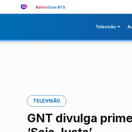
Bahia
Guia BTS
Televisão
A
TELEVISÃO
GNT divulga prim