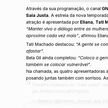
Através da sua programação, o canal
G
Saia Justa
. A estreia da nova temporad
atração é apresentada por
Eliana
,
Tati 
“Manter vivo o diálogo entre as mulher
aproxime cada vez mais”
, afirmou Elia
Tati Machado destacou:
“A gente se co
afastar”
.
Bela Gil ainda completou:
“Coloca a gent
também se colocar vulnerável”
.
Na chamada, as quatro apresentadoras a
posando juntas também com sorrisos. Ass
Primeira chamada do "Saia Justa" co
pic.twitter.com/Ld63Yqscph
— Brenno (@brenno__moura)
July 24