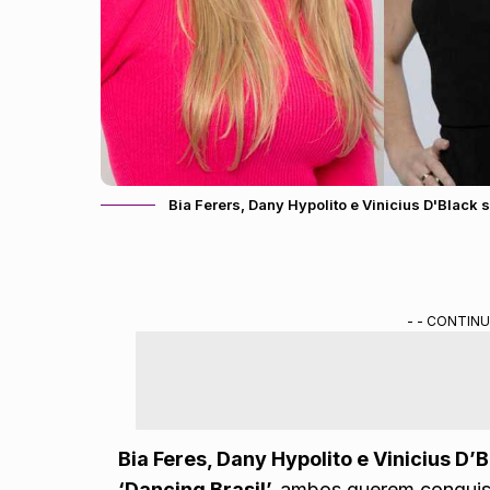
Bia Ferers, Dany Hypolito e Vinicius D'Black s
- - CONTINU
Bia Feres, Dany Hypolito e Vinicius D’
‘Dancing Brasil’,
ambos querem conquist