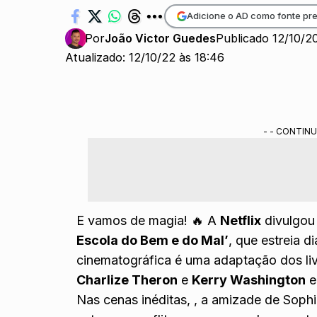
Adicione o AD como fonte pre
Por
João Victor Guedes
Publicado 12/10/2
Atualizado: 12/10/22 às 18:46
- - CONTINU
E vamos de magia! 🔥 A
Netflix
divulgou 
Escola do Bem e do Mal’
, que estreia 
cinematográfica é uma adaptação dos liv
Charlize Theron
e
Kerry Washington
e
Nas cenas inéditas, , a amizade de Sophi