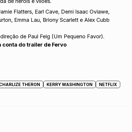
a de heróis e vilões.
mie Flatters, Earl Cave, Demi Isaac Oviawe,
turton, Emma Lau, Briony Scarlett e Alex Cubb
 direção de Paul Feig (Um Pequeno Favor).
 conta do trailer de Fervo
CHARLIZE THERON
KERRY WASHINGTON
NETFLIX