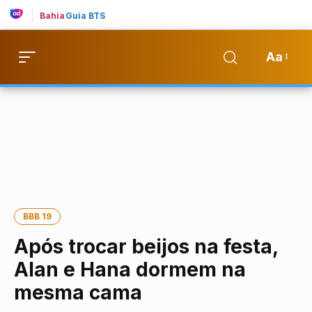
Bahia
Guia BTS
Aa
BBB 19
Após trocar beijos na festa,
Alan e Hana dormem na
mesma cama