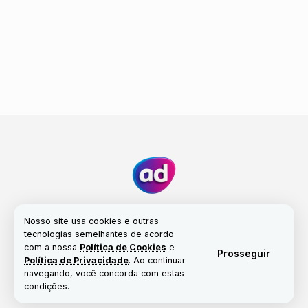
Nosso site usa cookies e outras
tecnologias semelhantes de acordo
com a nossa
Política de Cookies
e
Fale conosco
Nossa história
Propriedade
Prosseguir
Política de Privacidade
. Ao continuar
Política de Cookies
navegando, você concorda com estas
condições.
© Copyright 2017-2026 | Portal Alta Definição