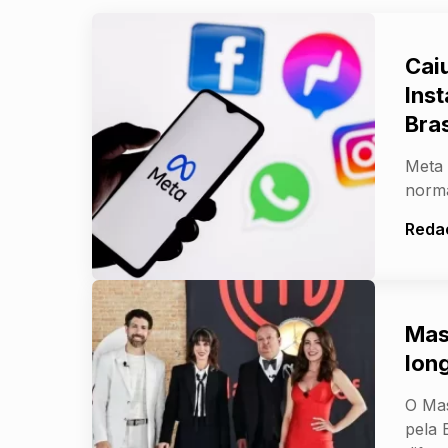
Cai
Ins
Bras
Meta 
norma
Reda
Mas
lon
O Mas
pela 