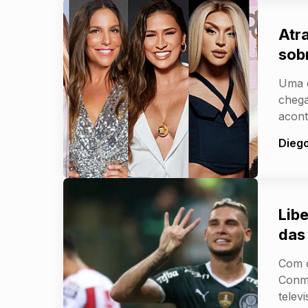
Atr
sob
Uma d
chega
acont
Dieg
Lib
das 
Com o
Conme
telev