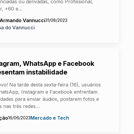
enciadas ou derivadas, como Profissional,
r, +60 e…
 Armando Vannucci
31/08/2023
na do Vannucci
tagram, WhatsApp e Facebook
esentam instabilidade
vo! Na tarde desta sexta-feira (16), usuários
hatsApp, Instagram e Facebook enfrentam
uldades para enviar áudios, postarem fotos e
s nas três redes…
ção
Mercado e Tech
16/06/2023