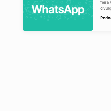
feira
divul
Reda