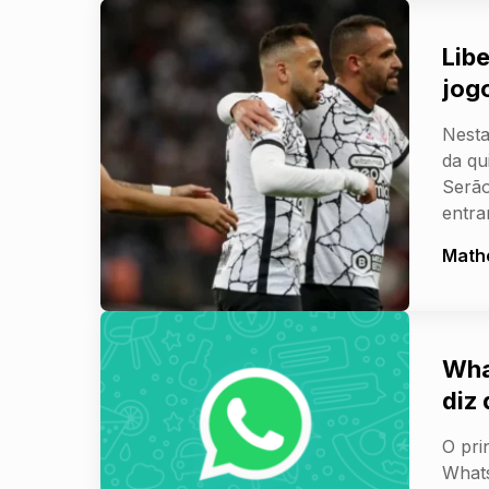
Libe
jog
Nesta
da qu
Serão
entr
Math
Wha
diz
O pri
Whats