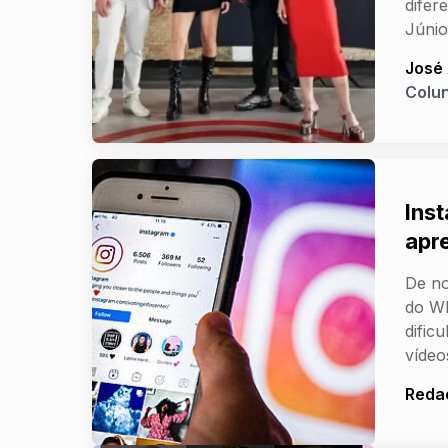
difer
Júnio
José
Colu
Ins
apr
De no
do W
dific
vídeo
Reda