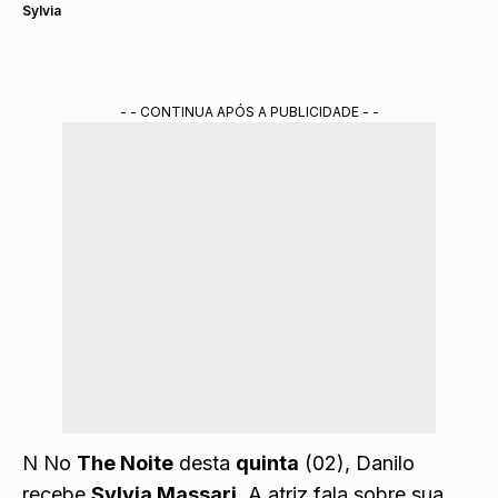
Sylvia
- - CONTINUA APÓS A PUBLICIDADE - -
N No
The Noite
desta
quinta
(02), Danilo
recebe
Sylvia Massari
. A atriz fala sobre sua