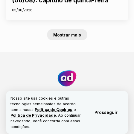
(06/08): capítulo de quinta-feira
05/08/2026
Mostrar mais
Nosso site usa cookies e outras
tecnologias semelhantes de acordo
com a nossa
Política de Cookies
e
Fale conosco
Nossa história
Propriedade
Prosseguir
Política de Privacidade
. Ao continuar
Política de Cookies
navegando, você concorda com estas
condições.
© Copyright 2017-2026 | Portal Alta Definição