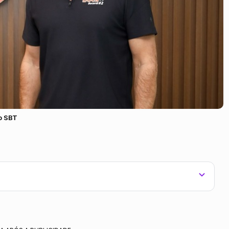
o SBT
ovo telejornal multiplataforma.
streia prevista após a Copa do Mundo.