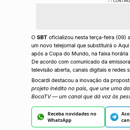
- - CONTINU
O telejornal integrará TV aberta, canais digi
Resumo gerado por ferramenta de IA do Gemini treinada pela redação do
O
SBT
oficializou nesta terça-feira (09)
um novo telejornal que substituirá o Aqui
após a Copa do Mundo, na faixa horária 
De acordo com comunicado da emissora, o
televisão aberta, canais digitais e redes s
Bocardi destacou a inovação da propos
projeto inédito no país, que une uma da
BocaTV — um canal que dá voz às pess
Receba novidades no
Aco
WhatsApp
can