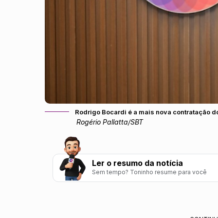
Rodrigo Bocardi é a mais nova contratação d
Rogério Pallatta/SBT
Ler o resumo da notícia
Sem tempo? Toninho resume para você
SBT contrata Rodrigo Bocardi para comandar n
Novo projeto substituirá o Aqui Agora, com e