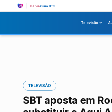
Bahia
Guia BTS
Televisão
A
TELEVISÃO
SBT aposta em Rod