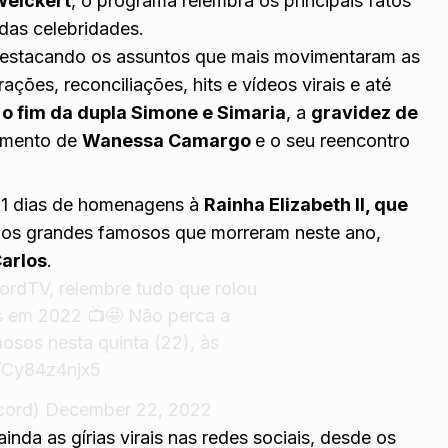
Weickert
, o programa relembra os principais fatos
as celebridades.
destacando os assuntos que mais movimentaram as
ações, reconciliações, hits e vídeos virais e até
o
o fim da dupla Simone e Simaria
, a
gravidez de
amento de
Wanessa Camargo
e o seu reencontro
 11 dias de homenagens à
Rainha Elizabeth II, que
r os grandes famosos que morreram neste ano,
arlos
.
ordTV
, relembre tudo que rolou
 em 2022 📺🤩 Não perca a
mosos
nesta quinta (22), às
m/Cy84z4njx5
cord)
December 22, 2022
nda as gírias virais nas redes sociais, desde os