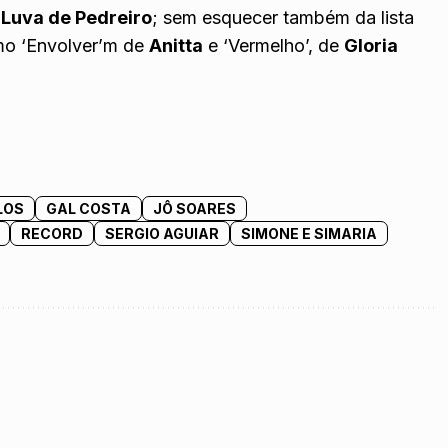
e
Luva de Pedreiro
; sem esquecer também da lista
mo ‘Envolver’m de
Anitta
e ‘Vermelho’, de
Gloria
LOS
GAL COSTA
JÔ SOARES
RECORD
SERGIO AGUIAR
SIMONE E SIMARIA