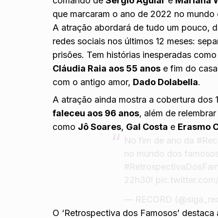
comando de
Sergio Aguiar
e
Mariana 
que marcaram o ano de 2022 no mundo d
A atração abordará de tudo um pouco, 
redes sociais nos últimos 12 meses: separ
prisões. Tem histórias inesperadas com
Cláudia Raia aos 55 anos
e fim do cas
com o antigo amor,
Dado Dolabella
.
A atração ainda mostra a cobertura dos
faleceu aos 96 anos
, além de relembra
como
Jô Soares
,
Gal Costa
e
Erasmo C
No fim de ano da
#Rec
no mundo dos famosos
#RetrospectivaDosFa
22h30!
pic.twitter.co
— RECORD (@siga_re
O ‘Retrospectiva dos Famosos’ destaca ai