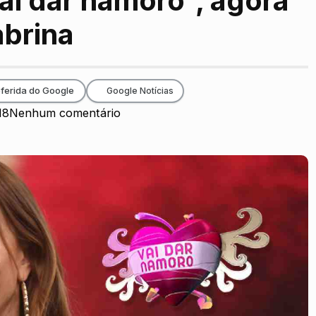
i dar namoro”, agora
abrina
ferida do Google
Google Notícias
18
Nenhum comentário