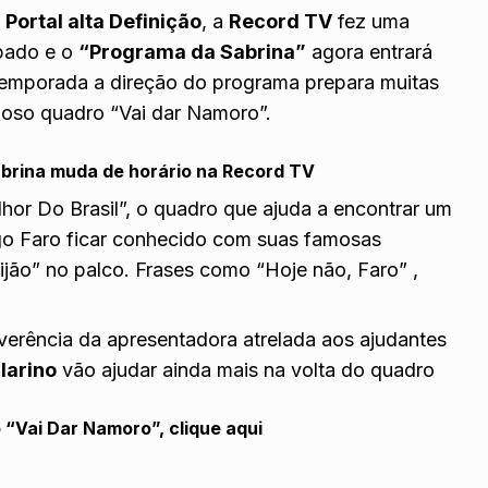
o
Portal alta Definição
, a
Record TV
fez uma
ábado e o
“Programa da Sabrina”
agora entrará
 temporada a direção do programa prepara muitas
amoso quadro “Vai dar Namoro”.
brina muda de horário na Record TV
hor Do Brasil”, o quadro que ajuda a encontrar um
igo Faro ficar conhecido com suas famosas
jão” no palco. Frases como “Hoje não, Faro” ,
everência da apresentadora atrelada aos ajudantes
larino
vão ajudar ainda mais na volta do quadro
o “Vai Dar Namoro”,
clique aqui