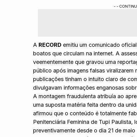
Imagens falsas utilizavam o nome do jornalist
- - CONTINU
A famosa segue presa preventivamente no inte
Resumo gerado por ferramenta de IA do Gemini treinada pela redação do
A
RECORD
emitiu um comunicado oficial 
boatos que circulam na internet. A asse
veementemente que gravou uma repor
público após imagens falsas viralizarem 
publicações tinham o intuito claro de c
divulgavam informações enganosas sobre 
A montagem fraudulenta atribuía ao apr
uma suposta matéria feita dentro da unida
afirmou que o conteúdo é totalmente fa
Penitenciária Feminina de Tupi Paulista, l
preventivamente desde o dia 21 de maio 