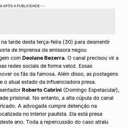
a Roberto Cabrini para enganar os fãs nas redes sociais.
A APÓS A PUBLICIDADE - -
rior paulista por suspeita de lavagem de dinheiro.
 Portal Alta Definição.
na tarde desta terça-feira (30) para desmentir
ssoria de imprensa da emissora negou
tagem com
Deolane Bezerra
. O canal precisou vir a
nas redes sociais de forma veloz. Essas
omover os fãs da famosa. Além disso, as postagens
o atual estado da influenciadora presa.
esentador
Roberto Cabrini
(Domingo Espetacular),
de prisional. No entanto, a alta cúpula do canal
bricado. A advogada cumpre detenção na
ocalizada no interior paulista. Ela está presa
deste ano. Toda a repercussão do caso atraiu