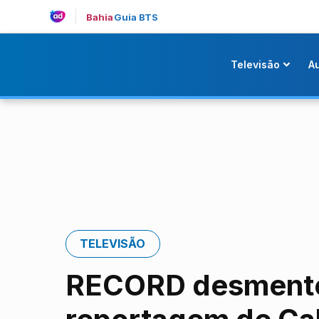
Bahia
Guia BTS
Televisão
A
TELEVISÃO
RECORD desmente