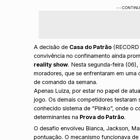
A disputa pelo comando do condomínio acont
- - CONTINU
Com o elenco reduzido na reta final, a líder 
domésticas.
Resumo gerado por ferramenta de IA do Gemini treinada pela redação do
A decisão de
Casa do Patrão
(
RECORD
convivência no confinamento ainda pro
reality show
. Nesta segunda-feira (06)
moradores, que se enfrentaram em uma di
de comando da semana.
Apenas Luiza, por estar no papel de at
jogo. Os demais competidores testaram s
conhecido sistema de “Plinko”, onde o co
determinantes na
Prova do Patrão
.
O desafio envolveu Bianca, Jackson,
Ma
pontuação. O mecanismo funcionava de m