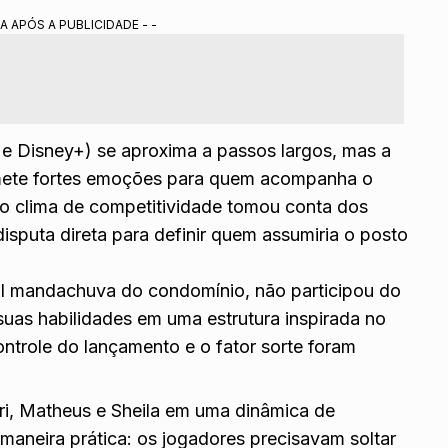
eceu nesta segunda (6) e exigiu sorte dos competidores.
A APÓS A PUBLICIDADE - -
escalou os participantes para jornadas duplas nas tarefas
 Portal Alta Definição.
e
Disney+
) se aproxima a passos largos, mas a
mete fortes emoções para quem acompanha o
, o clima de competitividade tomou conta dos
sputa direta para definir quem assumiria o posto
ual mandachuva do condomínio, não participou do
uas habilidades em uma estrutura inspirada no
ntrole do lançamento e o fator sorte foram
ri
, Matheus e Sheila em uma dinâmica de
aneira prática: os jogadores precisavam soltar