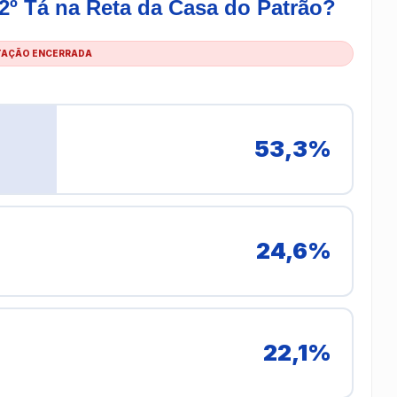
2º Tá na Reta da Casa do Patrão?
AÇÃO ENCERRADA
53,3%
24,6%
22,1%