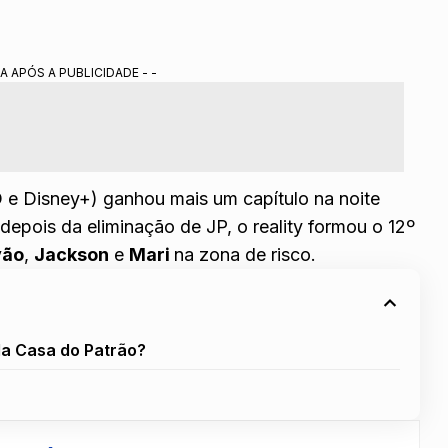
 do reality.
mais votado pela casa.
A APÓS A PUBLICIDADE - -
o pela patroa da semana.
 Portal Alta Definição.
e Disney+) ganhou mais um capítulo na noite
s depois
da eliminação de JP
, o reality formou o
12º
vão
,
Jackson
e
Mari
na zona de risco.
da Casa do Patrão?