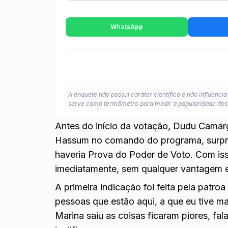
WhatsApp
A enquete não possui caráter científico e não influenc
serve como termômetro para medir a popularidade dos 
Antes do início da votação, Dudu Cama
Hassum
no comando do programa, surpre
haveria Prova do Poder de Voto. Com is
imediatamente, sem qualquer vantagem e
A primeira indicação foi feita pela patr
pessoas que estão aqui, a que eu tive ma
Marina saiu as coisas ficaram piores, f