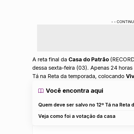
Vivão, Jackson e Mari estão no 12º Tá na Reta
Luiza indicou Vivão, enquanto Jackson foi o 
- - CONTINU
Mari acabou na berlinda após desempate feit
Resumo gerado por ferramenta de IA do Gemini treinada pela redação do
A reta final da
Casa do Patrão
(RECORD 
dessa sexta-feira (03). Apenas 24 hora
Tá na Reta
da temporada, colocando
Vi
Você encontra aqui
Quem deve ser salvo no 12º Tá na Reta 
Veja como foi a votação da casa