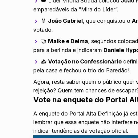
👑 Líder
Vitória Strada colocou
João 
emparedáveis da “Mira do Líder”.
🏅
João Gabriel
, que conquistou o
A
votado.
🤝
Maike e Delma
, segundos colocad
para a berlinda e
indicaram
Daniele Hypo
📥
Votação no Confessionário
defin
pela casa e fechou o trio do Paredão!
Agora, resta saber quem o público quer v
rejeição? Quem tem chances de escapar
Vote na enquete do Portal Al
A enquete do Portal Alta Definição já es
lembrar que essa enquete não interfere n
indicar tendências da votação oficial.