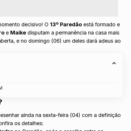
momento decisivo! O
13º Paredão
está formado
e
ro
e
Maike
disputam a permanência na casa mais
á aberta, e no domingo (06) um deles dará adeus ao
o!
?
senhar ainda na sexta-feira (04) com a definição
onfira os detalhes: