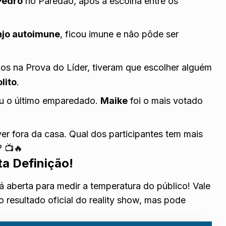
Pedro
no Paredão, após a escolha entre os
njo autoimune
,
ficou imune e não pôde ser
os na Prova do Líder, tiveram que escolher alguém
lito
.
iu o último emparedado.
Maike
foi o mais votado
er fora da casa. Qual dos participantes tem mais
? 📺🔥
ta Definição!
tá aberta para medir a temperatura do público! Vale
o resultado oficial do reality show, mas pode