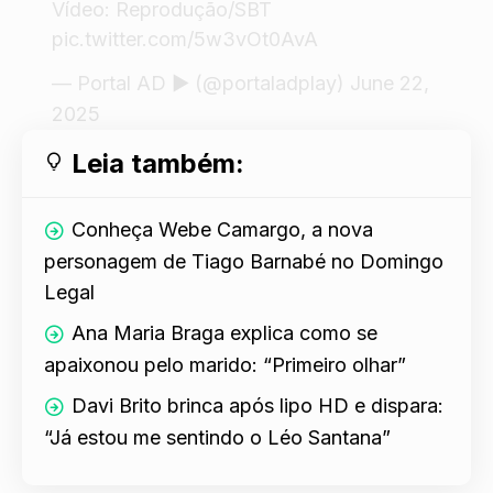
Vídeo: Reprodução/SBT
pic.twitter.com/5w3vOt0AvA
— Portal AD ▶️ (@portaladplay)
June 22,
2025
Leia também:
Conheça Webe Camargo, a nova
personagem de Tiago Barnabé no Domingo
Legal
Ana Maria Braga explica como se
apaixonou pelo marido: “Primeiro olhar”
Davi Brito brinca após lipo HD e dispara:
“Já estou me sentindo o Léo Santana”