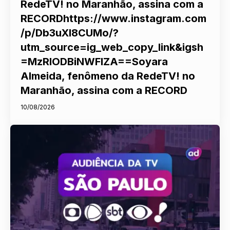
RedeTV! no Maranhão, assina com a
RECORDhttps://www.instagram.com
/p/Db3uXI8CUMo/?
utm_source=ig_web_copy_link&igsh
=MzRlODBiNWFlZA==Soyara
Almeida, fenômeno da RedeTV! no
Maranhão, assina com a RECORD
10/08/2026