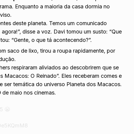
ama. Enquanto a maioria da casa dormia no
viso.
entes deste planeta. Temos um comunicado
, agora!”, disse a voz. Davi tomou um susto: “Que
tou: “Gente, o que tá acontecendo?”.
m saco de lixo
, tirou a roupa rapidamente, por
dução.
hers respiraram aliviados ao descobrirem que se
dos Macacos: O Reinado”. Eles receberam comes e
ve ser temática do universo Planeta dos Macacos.
9 de maio nos cinemas.
5 😬
0mOe5KQmM8