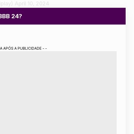
dplay)
April 10, 2024
 BBB 24?
A APÓS A PUBLICIDADE - -