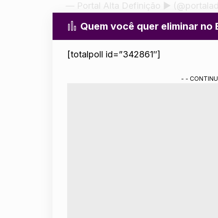
— Portal Alta Definição ▶️ (@portala
Quem você quer eliminar no
[totalpoll id=”342861″]
- - CONTINU