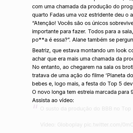
com uma chamada da produção do progr
quarto Fadas uma voz estridente deu o a
“Atenção! Vocês são os únicos sobreviv
importante para fazer. Todos para a sala
po**a é essa?”. Alane também se pergun
Beatriz,
que estava montando um look co
achar que era mais uma chamada da pro
No entanto, ao chegarem na sala os brot
tratava de uma ação do filme ‘Planeta 
bebes e, logo mais, a festa do Top 5 de
O novo longa tem estreia marcada para 
Assista ao vídeo:
O susto da produção do BBB no Top 
Vídeo: Globoplay
pic.twitter.com/