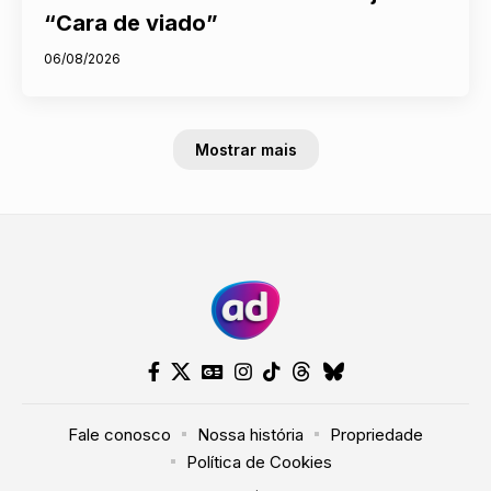
“Cara de viado”
06/08/2026
Mostrar mais
Nosso site usa cookies e outras
tecnologias semelhantes de acordo
com a nossa
Política de Cookies
e
Fale conosco
Nossa história
Propriedade
Prosseguir
Política de Privacidade
. Ao continuar
Política de Cookies
navegando, você concorda com estas
condições.