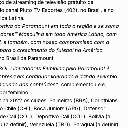
iço de streaming de televisão gratuito da
o canal Pluto TV Esportes (402), no Brasil, e no
ica Latina.
sportiva da Paramount em toda a região e se soma
dores™ Masculina em toda América Latina, com
l, e também, com nosso compromisso com a
ara o crescimento do futebol na América
no Brasil da Paramount.
BOL Libertadores Feminina pela Paramount é
presa em continuar liderando e dando exemplo
inclusão nos conteúdos”
, complementou ele,
bol feminino.
ina 2022 os clubes: Palmeiras (BRA), Corinthians
do Chile (CHI), Boca Juniors (ARG), Defensor
e Cali (COL), Deportivo Cali (COL), Bolívia (a
ru (a definir), Venezuela (TBD), Paraguai (a definir)