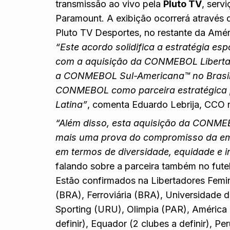
transmissão ao vivo pela
Pluto TV
, serv
Paramount. A exibição ocorrerá através d
Pluto TV Desportes, no restante da Amér
“Este acordo solidifica a estratégia e
com a aquisição da CONMEBOL Liberta
a CONMEBOL Sul-Americana™ no Brasi
CONMEBOL como parceira estratégica p
Latina”
, comenta Eduardo Lebrija, CCO 
“Além disso, esta aquisição da CONME
mais uma prova do compromisso da em
em termos de diversidade, equidade e 
falando sobre a parceira também no fute
Estão confirmados na Libertadores Femin
(BRA), Ferroviária (BRA), Universidade 
Sporting (URU), Olimpia (PAR), América d
definir), Equador (2 clubes a definir), Pe