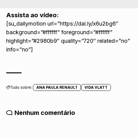
Assista ao vídeo:
[su_dailymotion url=”https://dai.ly/x6u2bg6″
background=”#ffffff” foreground=”#ffffff”
highlight=”#2980b9″ quality=”720″ related=”no”
info=”no”]
Tudo sobre:
ANA PAULA RENAULT
VIDA VLATT
Nenhum comentário