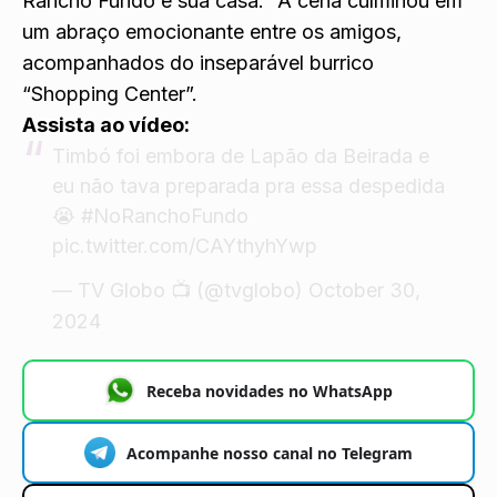
Rancho Fundo é sua casa.” A cena culminou em
um abraço emocionante entre os amigos,
acompanhados do inseparável burrico
“Shopping Center”.
Assista ao vídeo:
Timbó foi embora de Lapão da Beirada e
eu não tava preparada pra essa despedida
😭
#NoRanchoFundo
pic.twitter.com/CAYthyhYwp
— TV Globo 📺 (@tvglobo)
October 30,
2024
Receba novidades no WhatsApp
Acompanhe nosso canal no Telegram