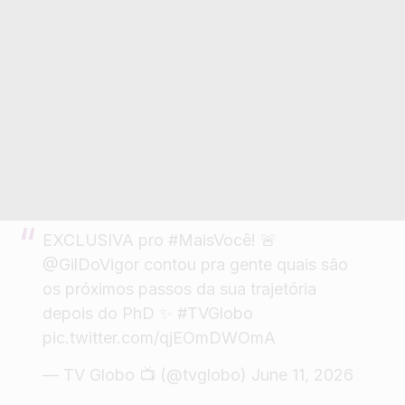
EXCLUSIVA pro
#MaisVocê
! 🚨
@GilDoVigor
contou pra gente quais são
os próximos passos da sua trajetória
depois do PhD ✨
#TVGlobo
pic.twitter.com/qjEOmDWOmA
— TV Globo 📺 (@tvglobo)
June 11, 2026