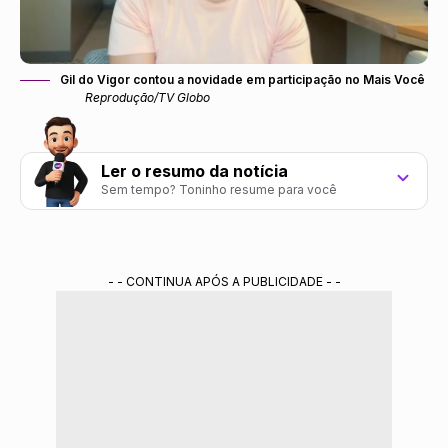
Gil do Vigor contou a novidade em participação no Mais Você
Reprodução/TV Globo
Ler o resumo da notícia
Sem tempo? Toninho resume para você
Gil do Vigor conclui doutorado em economia nos
EUA.
- - CONTINUA APÓS A PUBLICIDADE - -
Ex-BBB anuncia convite para dar aulas na
Universidade de Chicago.
Economista destaca importância da educação em
sua trajetória.
Resumo gerado por ferramenta de IA do Gemini treinada pela redação do Portal
Alta Definição.