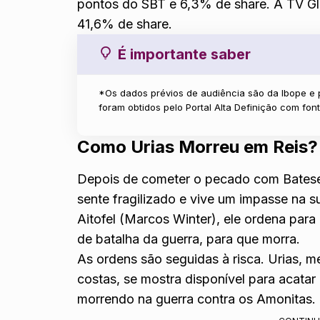
pontos do SBT e 6,3% de share. A TV G
41,6% de share.
É importante saber
*Os dados prévios de audiência são da Ibope e
foram obtidos pelo Portal Alta Definição com fo
Como Urias Morreu em Reis?
Depois de cometer o pecado com Bateseba
sente fragilizado e vive um impasse na 
Aitofel (Marcos Winter), ele ordena para
de batalha da guerra, para que morra.
As ordens são seguidas à risca. Urias, 
costas, se mostra disponível para acata
morrendo na guerra contra os Amonitas.