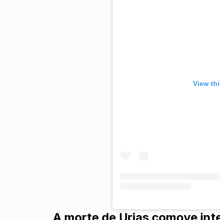
View th
A morte de Urias comove int