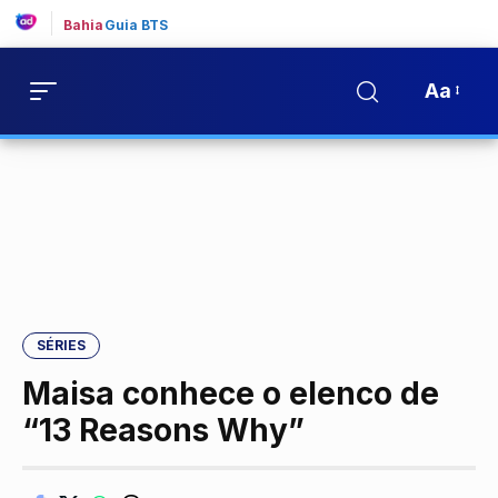
Bahia
Guia BTS
Aa
SÉRIES
Maisa conhece o elenco de
“13 Reasons Why”