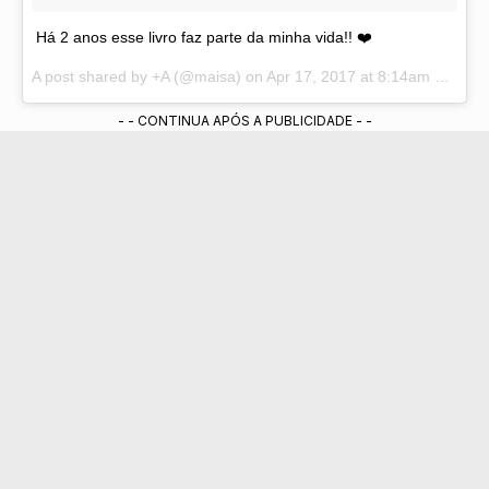
Há 2 anos esse livro faz parte da minha vida!! ❤️
A post shared by +A (@maisa) on
Apr 17, 2017 at 8:14am PDT
- - CONTINUA APÓS A PUBLICIDADE - -