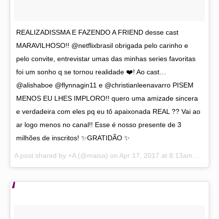
REALIZADISSMA E FAZENDO A FRIEND desse cast
MARAVILHOSO!! @netflixbrasil obrigada pelo carinho e
pelo convite, entrevistar umas das minhas series favoritas
foi um sonho q se tornou realidade ❤️! Ao cast…
@alishaboe @flynnagin11 e @christianleenavarro PISEM
MENOS EU LHES IMPLORO!! quero uma amizade sincera
e verdadeira com eles pq eu tô apaixonada REAL ?? Vai ao
ar logo menos no canal!! Esse é nosso presente de 3
milhões de inscritos! ✨GRATIDÃO ✨
A post shared by +A (@maisa) on
Apr 17, 2017 at 8:13am PDT