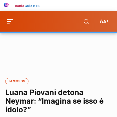
Bahia
Guia BTS
Aa
FAMOSOS
Luana Piovani detona
Neymar: “Imagina se isso é
ídolo?”