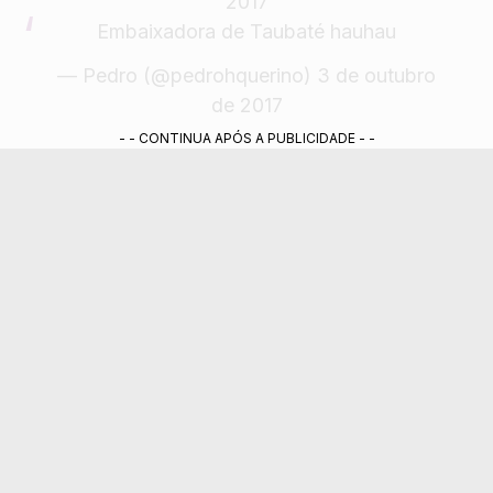
2017
Embaixadora de Taubaté hauhau
— Pedro (@pedrohquerino)
3 de outubro
de 2017
- - CONTINUA APÓS A PUBLICIDADE - -