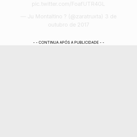
pic.twitter.com/FoafUTR4GL
— Ju Montaltino ? (@zaratruxta)
3 de
outubro de 2017
- - CONTINUA APÓS A PUBLICIDADE - -