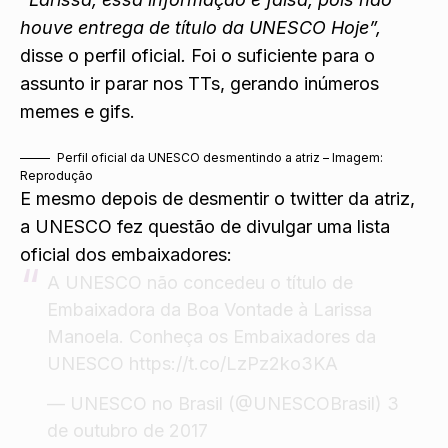
houve entrega de título da UNESCO Hoje”,
disse o perfil oficial
.
Foi o suficiente para o
assunto ir parar nos TTs, gerando inúmeros
memes e gifs.
Perfil oficial da UNESCO desmentindo a atriz – Imagem:
Reprodução
E mesmo depois de desmentir o twitter da atriz,
a UNESCO fez questão de divulgar uma lista
oficial dos embaixadores:
A UNESCO não concedeu o título de
Embaixadora da Boa Vontade à Larissa
Manoela. Conheça os Embaixadores da
UNESCO
https://t.co/LzPz2ko3KA
— UNESCO no Brasil (@UNESCOBrasil)
3
de outubro de 2017