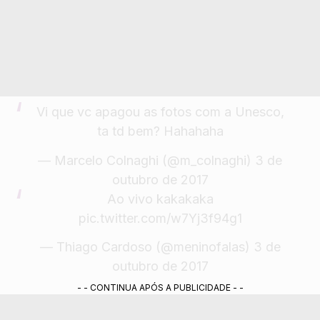
Vi que vc apagou as fotos com a Unesco,
ta td bem? Hahahaha
— Marcelo Colnaghi (@m_colnaghi)
3 de
outubro de 2017
Ao vivo kakakaka
pic.twitter.com/w7Yj3f94g1
— Thiago Cardoso (@meninofalas)
3 de
outubro de 2017
- - CONTINUA APÓS A PUBLICIDADE - -