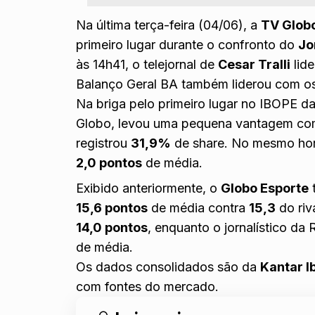
Na última terça-feira (04/06), a
TV Glob
primeiro lugar durante o confronto do
Jo
às 14h41, o telejornal de
Cesar Tralli
lid
Balanço Geral BA também liderou com 
Na briga pelo primeiro lugar no IBOPE d
Globo, levou uma pequena vantagem co
registrou
31,9%
de share. No mesmo hor
2,0 pontos
de média.
Exibido anteriormente, o
Globo Esporte
15,6 pontos
de média contra
15,3
do riv
14,0 pontos
, enquanto o jornalístico 
de média.
Os dados consolidados são da
Kantar I
com fontes do mercado.