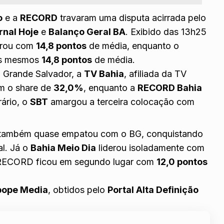
o
e a
RECORD
travaram uma disputa acirrada pelo
rnal Hoje
e
Balanço Geral BA
. Exibido das 13h25
erou com
14,8 pontos
de média, enquanto o
os mesmos
14,8 pontos
de média.
a Grande Salvador, a
TV Bahia
, afiliada da TV
m o share de
32,0%
, enquanto a
RECORD Bahia
ário, o
SBT
amargou a terceira colocação com
também quase empatou com o BG, conquistando
al. Já o
Bahia Meio Dia
liderou isoladamente com
da RECORD ficou em segundo lugar com
12,0 pontos
bope Media
, obtidos pelo
Portal Alta Definição