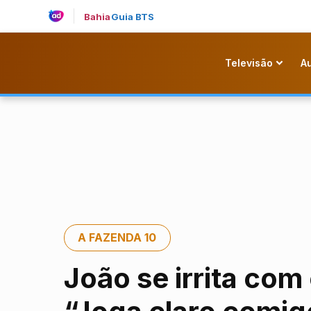
Bahia
Guia BTS
Televisão
A
A FAZENDA 10
João se irrita com