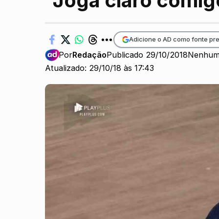
“Joga claro comig
Adicione o AD como fonte pre
Por
Redação
Publicado 29/10/2018
Nenhum
Atualizado: 29/10/18 às 17:43