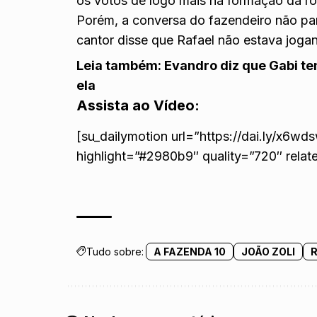
os votos de logo mais na formação da ro
Porém, a conversa do fazendeiro não par
cantor disse que Rafael não estava jog
Leia também:
Evandro diz que Gabi te
ela
Assista ao Vídeo:
[su_dailymotion url=”https://dai.ly/x6wd
highlight=”#2980b9″ quality=”720″ relat
Tudo sobre:
A FAZENDA 10
JOÃO ZOLI
R