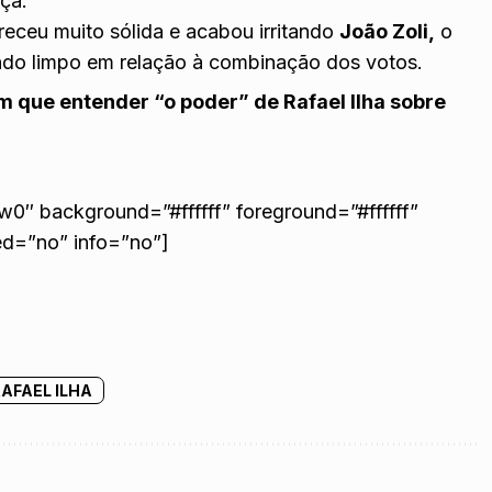
ça.
eceu muito sólida e acabou irritando
João Zoli,
o
ando limpo em relação à combinação dos votos.
m que entender “o poder” de Rafael Ilha sobre
sw0″ background=”#ffffff” foreground=”#ffffff”
ed=”no” info=”no”]
AFAEL ILHA