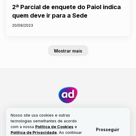
2ª Parcial de enquete do Paiol indica
quem deve ir para a Sede
20/09/2023
Mostrar mais
Nosso site usa cookies e outras
tecnologias semelhantes de acordo
com a nossa
Política de Cookies
e
Fale conosco
Nossa história
Propriedade
Prosseguir
Política de Privacidade
. Ao continuar