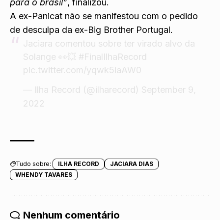
para o brasil”
, finalizou.
A ex-Panicat não se manifestou com o pedido
de desculpa da ex-Big Brother Portugal.
Jaciara comentou sobre ter virado alvo da
Solange 👀💥
#FinalIlhaRecord
pic.twitter.com/yqwk5iaAW0
— Ilha Record (@ilharecord)
September 9,
2022
Tudo sobre:
ILHA RECORD
JACIARA DIAS
WHENDY TAVARES
Nenhum comentário