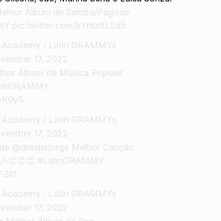
elhor Álbum de Samba/Pagode
MY
pic.twitter.com/kYntz8LSd5
g Academy / Latin GRAMMYs
vember 17, 2022
lhor Álbum de Música Popular
tinGRAMMY
qoK0yS
g Academy / Latin GRAMMYs
vember 17, 2022
te
@drexlerjorge
Melhor Canção
 🎶👏👏👏
#LatinGRAMMY
F3l0
g Academy / Latin GRAMMYs
vember 17, 2022