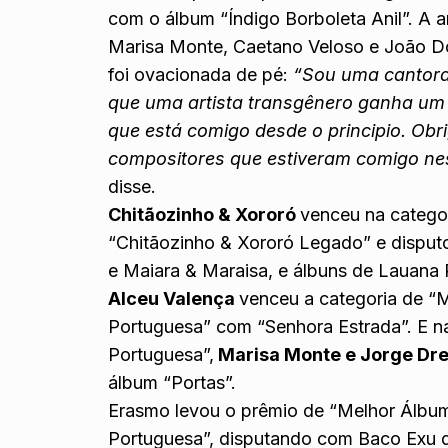
com o álbum “Índigo Borboleta Anil”. A 
Marisa Monte, Caetano Veloso e João D
foi ovacionada de pé:
“Sou uma cantora, 
que uma artista transgênero ganha um
que está comigo desde o principio. Ob
compositores que estiveram comigo nes
disse.
Chitãozinho & Xororó
venceu na catego
“Chitãozinho & Xororó Legado” e disput
e Maiara & Maraisa, e álbuns de Lauana
Alceu Valença
venceu a categoria de “
Portuguesa” com “Senhora Estrada”. E n
Portuguesa”,
Marisa Monte e Jorge Dr
álbum “Portas”.
Erasmo levou o prêmio de “Melhor Álbum
Portuguesa”, disputando com Baco Exu d