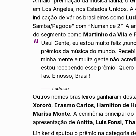
A maior premiação da música latina, o
Gr
em Los Angeles, nos Estados Unidos. A ce
indicação de vários brasileiros como
Lud
Samba/Pagode” com “Numanice 2”. A arti
do segmento como
Martinho da Vila
e
Uau! Gente, eu estou muito feliz ,nu
prêmios da música do mundo. Recebi
minha mente e muita gente não acredit
estou recebendo esse prêmio. Quero 
fãs. É nosso, Brasil!
Ludmilla
Outros nomes brasileiros ganharam des
Xororó
,
Erasmo Carlos
,
Hamilton de H
Marisa Monte
. A cerimônia principal do
apresentação de
Anitta
,
Luis Fonsi
,
Tha
Liniker disputou o prêmio na categoria d