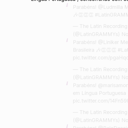
Parabéns!
@Ludmilla
M
🎶👏👏👏
#LatinGRAM
— The Latin Recordin
(@LatinGRAMMYs)
No
Parabéns! @Liniker Me
Brasileira 🎶👏👏👏
#La
pic.twitter.com/pgaH
— The Latin Recordin
(@LatinGRAMMYs)
No
Parabéns!
@marisamon
em Língua Portuguesa
pic.twitter.com/14Fn59
— The Latin Recordin
(@LatinGRAMMYs)
No