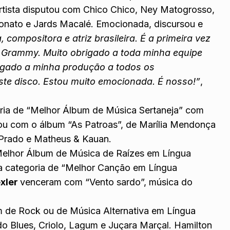
artista disputou com Chico Chico, Ney Matogrosso,
onato e Jards Macalé. Emocionada, discursou e
compositora e atriz brasileira. É a primeira vez
 Grammy. Muito obrigado a toda minha equipe
rigado a minha produção a todos os
te disco. Estou muito emocionada. É nosso!”
,
ria de “Melhor Álbum de Música Sertaneja” com
ou com o álbum “As Patroas”, de Marília Mendonça
 Prado e Matheus & Kauan.
Melhor Álbum de Música de Raízes em Língua
a categoria de “Melhor Canção em Língua
exler
venceram com “Vento sardo”, música do
 de Rock ou de Música Alternativa em Língua
o Blues, Criolo, Lagum e Juçara Marçal. Hamilton