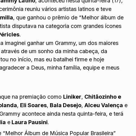
ammy Latino
, aconteceu nesta quinta-feira (17),
rimônia reuniu vários artistas latinos e teve
milla
, que ganhou o prêmio de “Melhor álbum de
sta disputava na categoria com grandes ícones
Péricles
.
nca imaginei ganhar um Grammy, um dos maiores
 através de um sonho da minha cabeça, da
ou no início, mas eu batalhei firme e hoje
agradecer a Deus, minha família, equipe e meus
taque na premiação como
Liniker
,
Chitãozinho e
olanda
,
Eli Soares
,
Bala Desejo
,
Alceu Valença
e
 Grammy acontece ainda nesta quinta-feira, e terá
lia
e
Laura Pausini
.
e “Melhor Álbum de Música Popular Brasileira”