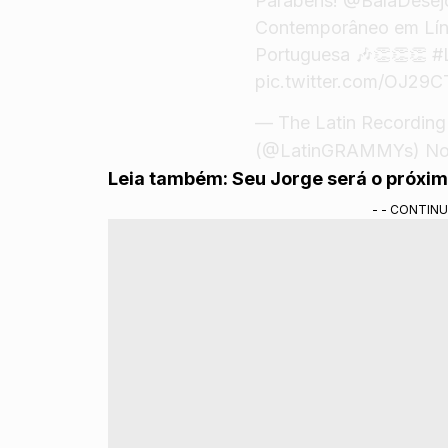
Parabéns!
@BalaDesej
Contemporâneo em Lí
Portuguesa 🎶👏👏👏
#
pic.twitter.com/OJ29
— The Latin Recordin
(@LatinGRAMMYs)
No
Leia também:
Seu Jorge será o próxim
- - CONTINU