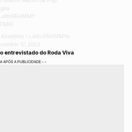
o
Melhor Álbum de Pop
ngua
LatinGRAMMY
CTSjN2
g Academy / Latin GRAMMYs
vember 17, 2022
o entrevistado do Roda Viva
A APÓS A PUBLICIDADE - -