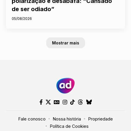
polarização e desabafa: “Cansado
de ser odiado”
05/08/2026
Mostrar mais
Nosso site usa cookies e outras
tecnologias semelhantes de acordo
com a nossa
Política de Cookies
e
Fale conosco
Nossa história
Propriedade
Prosseguir
Política de Privacidade
. Ao continuar
Política de Cookies
navegando, você concorda com estas