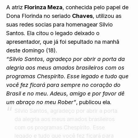
A atriz
Florinza Meza
, conhecida pelo papel de
Dona Florinda no seriado
Chaves
, utilizou as
suas redes socias para homenagear Silvio
Santos. Ela citou o legado deixado o
apresentador,
que já foi sepultado na manhã
deste domingo (18)
.
“Silvio Santos, agradeço por abrir a porta da
alegria aos meus amados brasileiros com os
programas Chespirito. Esse legado e tudo que
você fez ficará para sempre no coração do
Brasil e no meu. Adeus, amigo e por favor dê
um abraço no meu Rober”
, publicou ela.
Silvio Santos, agradeço por abrir a porta
da alegria aos meus amados brasileiros
com os programas Chespirito. Esse
legado e tudo que você fez ficará para