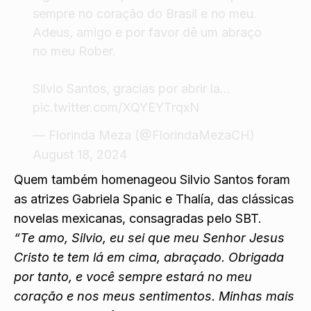
sempre no coração do Brasil e no meu.
Adeus, amigo e por favor dê um abraço
no meu Rober.
Silvio Santos, gracias por abrir la…
pic.twitter.com/XQYEYTrqxN
— Florinda Meza (@FlorindaMezaCH)
August 18, 2024
Quem também homenageou Silvio Santos foram
as atrizes Gabriela Spanic e Thalía, das clássicas
novelas mexicanas, consagradas pelo SBT.
“Te amo, Silvio, eu sei que meu Senhor Jesus
Cristo te tem lá em cima, abraçado. Obrigada
por tanto, e você sempre estará no meu
coração e nos meus sentimentos. Minhas mais